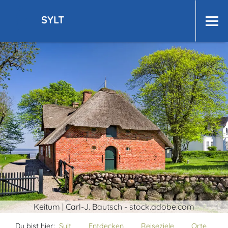
SYLT
Keitum | Carl-J. Bautsch - stock.adobe.com
Du bist hier:
Sylt
Entdecken
Reiseziele
Orte