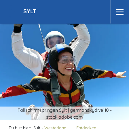
SYLT
Fallschirmspringen Sylt | germanskydive110 -
stock.adobe.com
Du bist hier:
Sylt -
Westerland
Entdecken